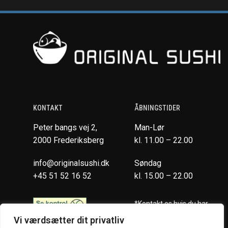
KONTAKT
ÅBNINGSTIDER
Peter bangs vej 2,
Man-Lør
2000 Frederiksberg
kl. 11.00 – 22.00
info@originalsushi.dk
Søndag
+45 51 52 16 52
kl. 15.00 – 22.00
*Kontakt os hvis du har
spørgsmål vedr. allergene
Vi værdsætter dit privatliv
ingredienser i vores retter.