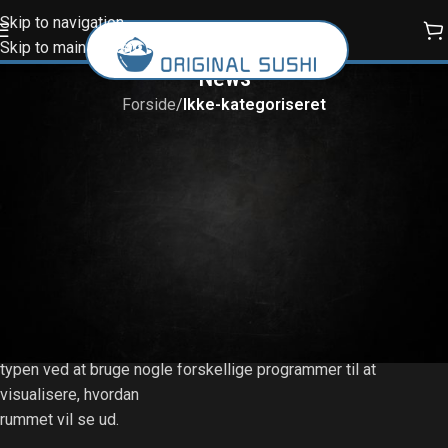
Skip to navigation
Skip to main content
News
Forside
/
Ikke-kategoriseret
IKKE-KATEGORISERET
programmer til at
Kasim
On 05/04/2023
EVOLUTION
De næste skridt i udviklingen af konceptet.
Idéen med eventyrrummet blev valgt. Der er
blev
videreudviklet
på proto-
typen ved at bruge nogle forskellige programmer til at
visualisere, hvordan
rummet vil se ud.