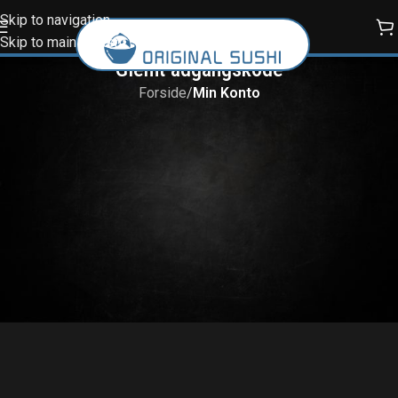
Skip to navigation
Skip to main content
Glemt adgangskode
Forside
/
Min Konto
Mistet din adgangskode? Indtast venligst dit brugernavn eller e-
mailadresse. Du vil via e-mail modtage et link til at oprette en ny
adgangskode.
Brugernavn eller e-mail
*
NULSTIL ADGANGSKODE