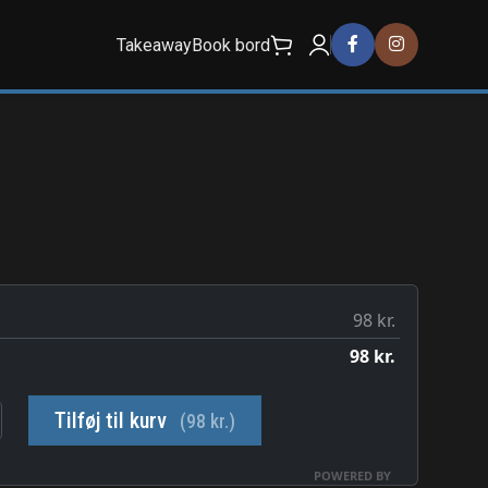
Takeaway
Book bord