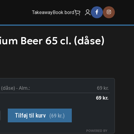
Takeaway
Book bord
um Beer 65 cl. (dåse)