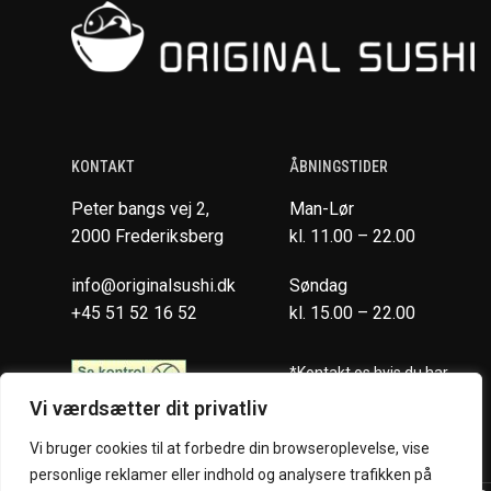
KONTAKT
ÅBNINGSTIDER
Peter bangs vej 2,
Man-Lør
2000 Frederiksberg
kl. 11.00 – 22.00
info@originalsushi.dk
Søndag
+45 51 52 16 52
kl. 15.00 – 22.00
*Kontakt os hvis du har
spørgsmål vedr. allergene
Vi værdsætter dit privatliv
ingredienser i vores retter.
Vi bruger cookies til at forbedre din browseroplevelse, vise
personlige reklamer eller indhold og analysere trafikken på