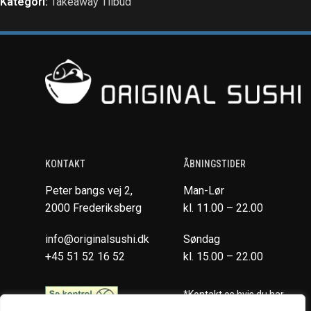
Kategori:
Takeaway Tilbud
KONTAKT
ÅBNINGSTIDER
Peter bangs vej 2,
Man-Lør
2000 Frederiksberg
kl. 11.00 – 22.00
info@originalsushi.dk
Søndag
+45 51 52 16 52
kl. 15.00 – 22.00
*Kontakt os hvis du har
spørgsmål vedr. allergene