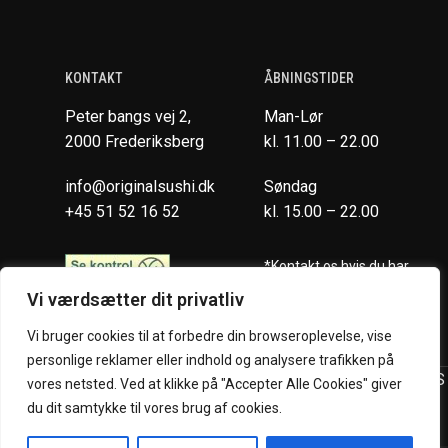
KONTAKT
ÅBNINGSTIDER
Peter bangs vej 2,
Man-Lør
2000 Frederiksberg
kl. 11.00 – 22.00
info@originalsushi.dk
Søndag
+45 51 52 16 52
kl. 15.00 – 22.00
*Kontakt os hvis du har
spørgsmål vedr. allergene
Vi værdsætter dit privatliv
ingredienser i vores retter.
Vi bruger cookies til at forbedre din browseroplevelse, vise
personlige reklamer eller indhold og analysere trafikken på
Original Sushi Restaurant @ 2024 | Powered by
NemBestil ApS
vores netsted. Ved at klikke på "Accepter Alle Cookies" giver
du dit samtykke til vores brug af cookies.