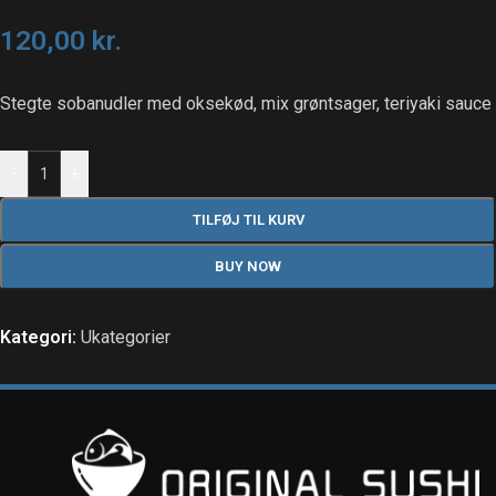
120,00
kr.
Stegte sobanudler med oksekød, mix grøntsager, teriyaki sauce
-
+
TILFØJ TIL KURV
BUY NOW
Kategori:
Ukategorier