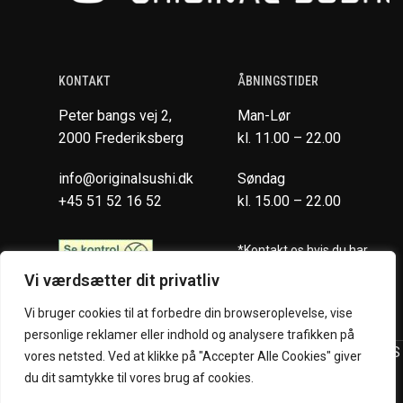
KONTAKT
ÅBNINGSTIDER
Peter bangs vej 2,
Man-Lør
2000 Frederiksberg
kl. 11.00 – 22.00
info@originalsushi.dk
Søndag
+45 51 52 16 52
kl. 15.00 – 22.00
*Kontakt os hvis du har
spørgsmål vedr. allergene
Vi værdsætter dit privatliv
ingredienser i vores retter.
Vi bruger cookies til at forbedre din browseroplevelse, vise
personlige reklamer eller indhold og analysere trafikken på
Original Sushi Restaurant @ 2024 | Powered by
NemBestil ApS
vores netsted. Ved at klikke på "Accepter Alle Cookies" giver
du dit samtykke til vores brug af cookies.