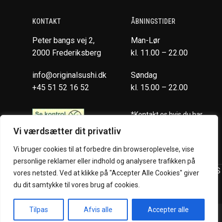
KONTAKT
ÅBNINGSTIDER
Peter bangs vej 2,
Man-Lør
2000 Frederiksberg
kl. 11.00 – 22.00
info@originalsushi.dk
Søndag
+45 51 52 16 52
kl. 15.00 – 22.00
*Kontakt os hvis du har
spørgsmål vedr. allergene
Vi værdsætter dit privatliv
ingredienser i vores retter.
Vi bruger cookies til at forbedre din browseroplevelse, vise
personlige reklamer eller indhold og analysere trafikken på
Original Sushi Restaurant @ 2024 | Powered by
NemBestil ApS
vores netsted. Ved at klikke på "Accepter Alle Cookies" giver
du dit samtykke til vores brug af cookies.
Tilpas
Afvis alle
Accepter alle