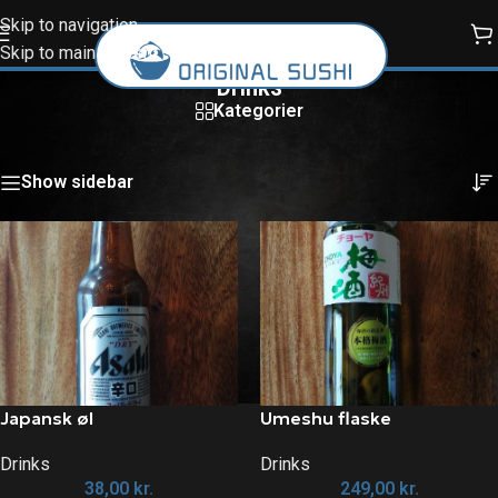
Skip to navigation
Skip to main content
Drinks
Kategorier
Forside
/
Drinks
Viser 12 resultater
Show sidebar
Japansk øl
Umeshu flaske
Drinks
Drinks
38,00
kr.
249,00
kr.