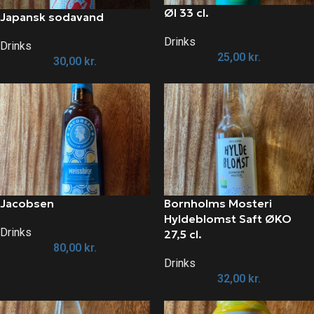
Øl 33 cl.
Japansk sodavand
Drinks
Drinks
25,00
kr.
30,00
kr.
Jacobsen
Bornholms Mosteri
Hyldeblomst Saft ØKO
Drinks
27,5 cl.
80,00
kr.
Drinks
32,00
kr.