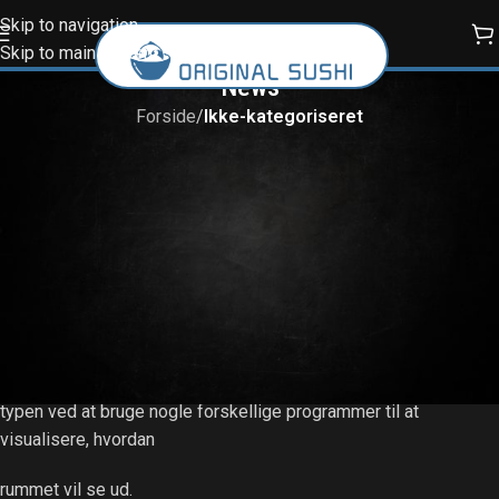
Skip to navigation
Skip to main content
News
Forside
/
Ikke-kategoriseret
IKKE-KATEGORISERET
Fremadrettet vil der bruges
Kasim
On 07/01/2025
EVOLUTION
De næste skridt i
udviklingen
af konceptet.
Idéen med eventyrrummet blev valgt. Der er blev videreudviklet
på proto-
typen ved at bruge nogle forskellige programmer til at
visualisere, hvordan
rummet vil se ud.